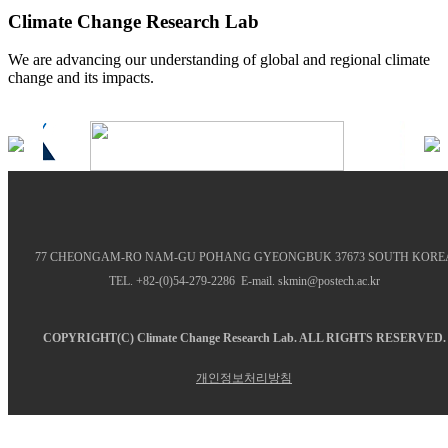
Climate Change Research Lab
We are advancing our understanding of global and regional climate
change and its impacts.
77 CHEONGAM-RO NAM-GU POHANG GYEONGBUK 37673 SOUTH KORE
TEL. +82-(0)54-279-2286 E-mail. skmin@postech.ac.kr
COPYRIGHT(C)
Climate Change Research Lab.
ALL RIGHTS RESERVED.
개인정보처리방침